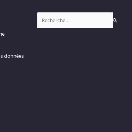
Rechercher :
rme
es données