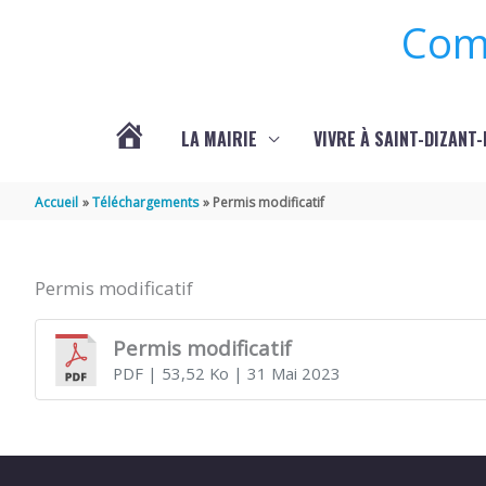
Aller au contenu
Aller au pied de page
Com
LA MAIRIE
VIVRE À SAINT-DIZANT
ACTUALITÉS
Accueil
Téléchargements
Permis modificatif
/
Permis modificatif
ANIMATIONS/
Permis modificatif
PDF
| 53,52 Ko
| 31 Mai 2023
EVÈNEMENTS