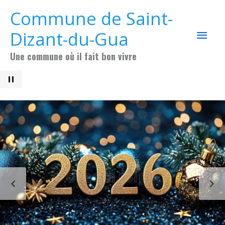
Aller au contenu
Aller au pied de page
Commune de Saint-
MEN
Dizant-du-Gua
PRIN
Une commune où il fait bon vivre
PAUSE
PRÉCÉDENT
S