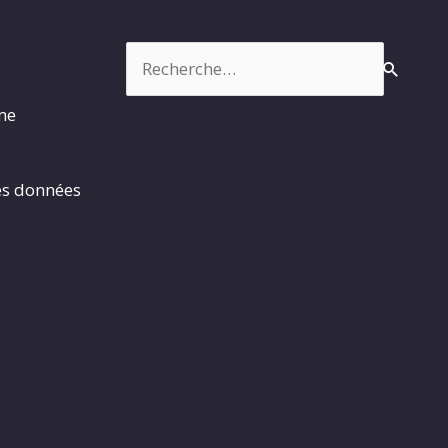
Rechercher :
rme
es données