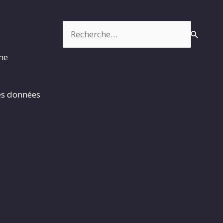
Rechercher :
rme
es données