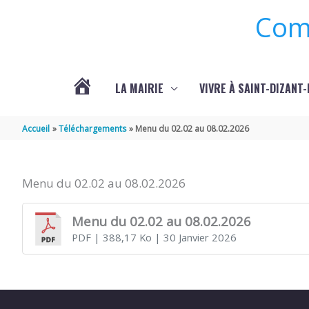
Aller au contenu
Aller au pied de page
Com
LA MAIRIE
VIVRE À SAINT-DIZANT
ACTUALITÉS
Accueil
Téléchargements
Menu du 02.02 au 08.02.2026
/
Menu du 02.02 au 08.02.2026
ANIMATIONS/
Menu du 02.02 au 08.02.2026
PDF
| 388,17 Ko
| 30 Janvier 2026
EVÈNEMENTS