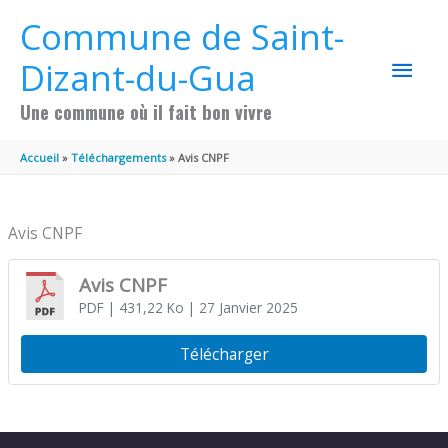
Aller au contenu
Aller au pied de page
Commune de Saint-
MEN
Dizant-du-Gua
PRIN
Une commune où il fait bon vivre
Accueil
Téléchargements
Avis CNPF
Avis CNPF
Avis CNPF
PDF
| 431,22 Ko
| 27 Janvier 2025
Télécharger