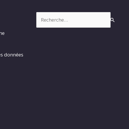
Rechercher :
rme
es données