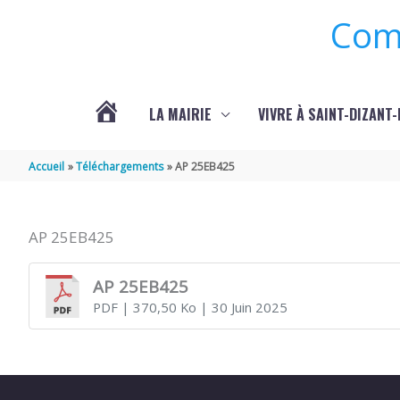
Aller au contenu
Aller au pied de page
Com
LA MAIRIE
VIVRE À SAINT-DIZANT
ACTUALITÉS
Accueil
Téléchargements
AP 25EB425
/
AP 25EB425
ANIMATIONS/
AP 25EB425
PDF
| 370,50 Ko
| 30 Juin 2025
EVÈNEMENTS