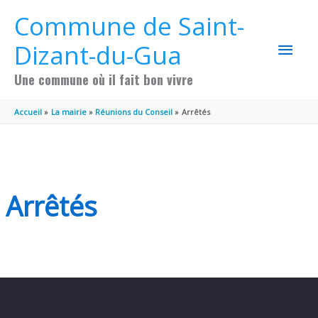
Aller au contenu
Aller au pied de page
Commune de Saint-
MEN
Dizant-du-Gua
PRIN
Une commune où il fait bon vivre
Accueil
La mairie
Réunions du Conseil
Arrêtés
Arrêtés