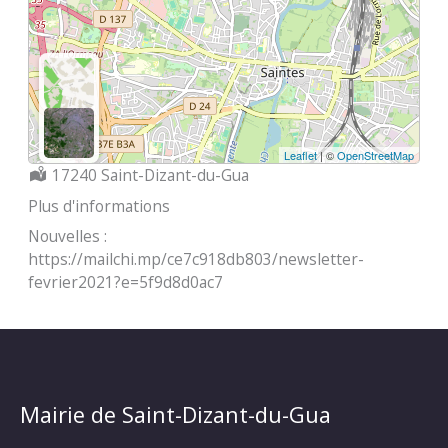
Leaflet
| ©
OpenStreetMap
Localisation :
17240 Saint-Dizant-du-Gua
Plus d'informations
Nouvelles :
https://mailchi.mp/ce7c918db803/newsletter-
fevrier2021?e=5f9d8d0ac7
Mairie de Saint-Dizant-du-Gua